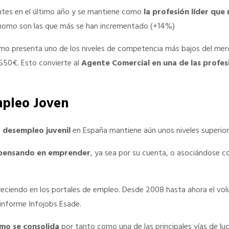
tes en el último año y se mantiene como
la profesión líder qu
tónomo son las que más se han incrementado (+14%)
omo presenta uno de los niveles de competencia más bajos del merca
.550€. Esto convierte al
Agente Comercial en una de las profe
mpleo Joven
e
desempleo juvenil
en España mantiene aún unos niveles superior
 pensando en emprender
, ya sea por su cuenta, o asociándose c
eciendo en los portales de empleo. Desde 2008 hasta ahora el vol
 informe Infojobs Esade.
mo se consolida
por tanto como una de las principales vías de l