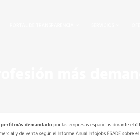
PORTAL DE TRANSPARENCIA
SERVICIOS
OFE
rofesión más dema
l perfil más demandado
por las empresas españolas durante el úl
mercial y de venta según el Informe Anual Infojobs ESADE sobre el