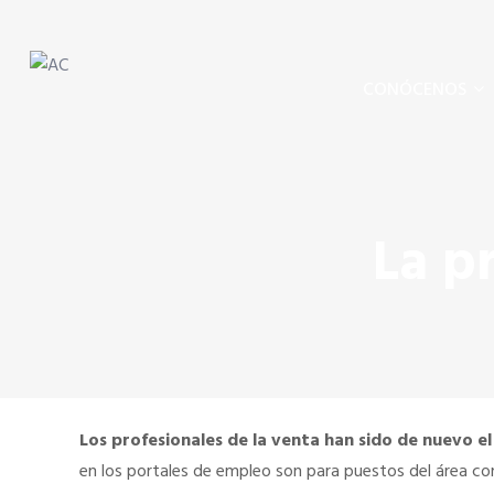
Skip to content
Skip to content
AC
Agentes Comerciales de España
CONÓCENOS
La p
Los profesionales de la venta han sido de nuevo e
en los portales de empleo son para puestos del área co