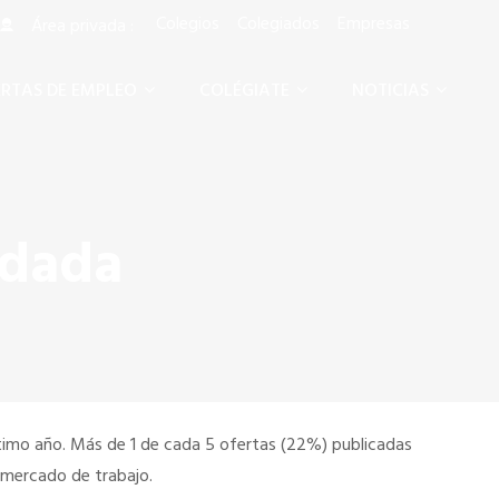
Colegios
Colegiados
Empresas
Área privada :
RTAS DE EMPLEO
COLÉGIATE
NOTICIAS
ndada
timo año. Más de 1 de cada 5 ofertas (22%) publicadas
 mercado de trabajo.