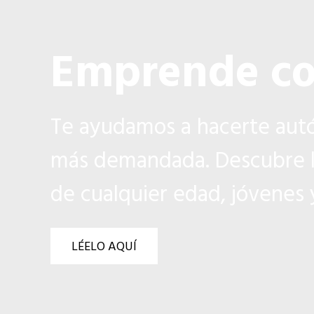
Emprende co
Te ayudamos a hacerte autó
más demandada. Descubre l
de cualquier edad, jóvenes
LÉELO AQUÍ