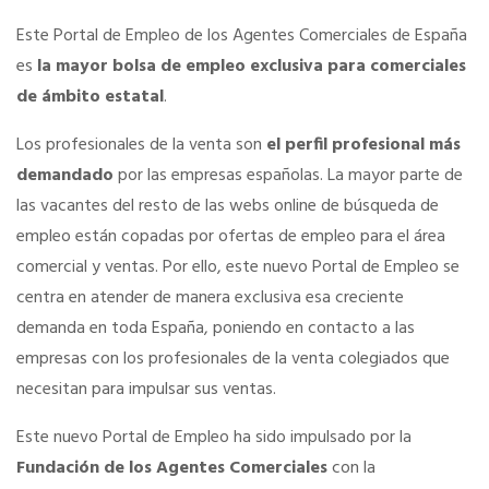
Este Portal de Empleo de los Agentes Comerciales de España
es
la mayor bolsa de empleo exclusiva para comerciales
La Fundación
de ámbito estatal
.
Documentos
Los profesionales de la venta son
el perfil profesional más
demandado
por las empresas españolas. La mayor parte de
las vacantes del resto de las webs online de búsqueda de
PORTAL DE TRANSPARENCIA
empleo están copadas por ofertas de empleo para el área
Información Institucional y Corporativa
comercial y ventas. Por ello, este nuevo Portal de Empleo se
centra en atender de manera exclusiva esa creciente
demanda en toda España, poniendo en contacto a las
Organigrama del CGAC
empresas con los profesionales de la venta colegiados que
necesitan para impulsar sus ventas.
Los Colegios
Este nuevo Portal de Empleo ha sido impulsado por la
Fundación de los Agentes Comerciales
con la
Registro de actividades