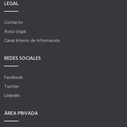
LEGAL
Título Oficial
Contacto
Tu Carnet Profesional, ahora Digital
Aviso Legal
Canal Interno de Información
Ahorra en carburantes
REDES SOCIALES
Portal de Empleo
Facebook
Ventajas en seguros
Twitter
LinkedIn
Servicios financieros
ÁREA PRIVADA
Ventajas en las ferias