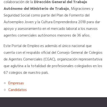
colaboración de la
Dirección General del Trabajo
Autónomo del Ministerio de Trabajo
, Migraciones y
Información económica
Seguridad Social como parte del Plan de Fomento del
Autoempleo Joven y la Cultura Emprendedora 2018 para dar
SERVICIOS
apoyo y asesoramiento en el mercado laboral a los nuevos
agentes comerciales autónomos menores de 36 años.
Ventajas para mujeres, jóvenes y mayores de 55
Este Portal de Empleo es además el único nacional que
Curso de Acceso
cuenta con el respaldo oficial del Consejo General de Colegios
de Agentes Comerciales (CGAC), organización representativa
que aglutina a la totalidad de profesionales colegiados en los
Portal de Empleo Internacional
67 colegios de nuestro país.
Formación Gratuita
Empresas
Candidatos
Descuentos Exclusivos