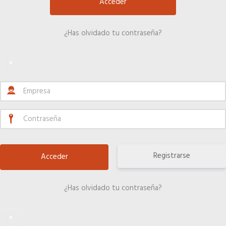
Hoteles
¿Has olvidado tu contraseña?
Telefonía AC
×
Información a la última
Una gran organización
Más en tu Colegio
Registrarse
OFERTAS DE EMPLEO
¿Has olvidado tu contraseña?
Empresas
×