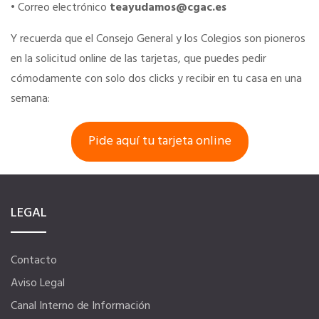
• Correo electrónico
teayudamos@cgac.es
Seguro de vida
Y recuerda que el Consejo General y los Colegios son pioneros
en la solicitud online de las tarjetas, que puedes pedir
Ventajas fiscales
cómodamente con solo dos clicks y recibir en tu casa en una
semana:
Tu CRM AC
Pide aquí tu tarjeta online
Asesoramiento fiscal y jurídico
Despachos y salas de reuniones
LEGAL
Consulados comerciales
Contacto
Aviso Legal
Internacional
Canal Interno de Información