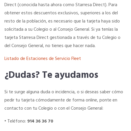
Direct (conocida hasta ahora como Starresa Direct). Para
Título Oficial
obtener estos descuentos exclusivos, superiores a los del
resto de la población, es necesario que la tarjeta haya sido
Tu Carnet Profesional, ahora Digital
solicitada a su Colegio o al Consejo General. Si ya tenías la
tarjeta Starresa Direct gestionada a través de tu Colegio o
del Consejo General, no tienes que hacer nada.
Ahorra en carburantes
Listado de Estaciones de Servicio Fleet
Portal de Empleo
¿Dudas? Te ayudamos
Ventajas en seguros
Si te surge alguna duda o incidencia, o si deseas saber cómo
pedir tu tarjeta cómodamente de forma online, ponte en
Servicios financieros
contacto con tu Colegio o con el Consejo General:
Ventajas en las ferias
• Teléfono:
914 36 36 70