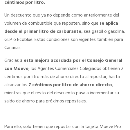
céntimos por litro.
Información económica
Un descuento que ya no depende como anteriormente del
volumen de combustible que reposten, sino que
se aplica
desde el primer litro de carburante,
sea gasoil o gasolina,
SERVICIOS
GLP o Ecoblue. Estas condiciones son vigentes también para
Ventajas para mujeres, jóvenes y mayores de 55
Canarias.
Gracias
a esta mejora acordada por el Consejo General
Curso de Acceso
con Moeve
, los Agentes Comerciales Colegiados obtienen 2
céntimos por litro más de ahorro directo al repostar, hasta
Portal de Empleo Internacional
alcanzar los
7 céntimos por litro de ahorro directo
,
mientras que el resto del descuento pasa a incrementar su
Formación Gratuita
saldo de ahorro para próximos repostajes.
Descuentos Exclusivos
Para ello, solo tienen que repostar con la tarjeta Moeve Pro