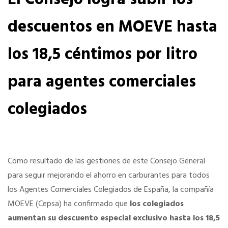
descuentos en MOEVE hasta
La Fundación
los 18,5 céntimos por litro
Documentos
para agentes comerciales
PORTAL DE TRANSPARENCIA
colegiados
Información Institucional y Corporativa
Organigrama del CGAC
Como resultado de las gestiones de este Consejo General
para seguir mejorando el ahorro en carburantes para todos
Los Colegios
los Agentes Comerciales Colegiados de España, la compañía
MOEVE (Cepsa) ha confirmado que
los colegiados
aumentan su descuento especial exclusivo hasta los 18,5
Registro de actividades