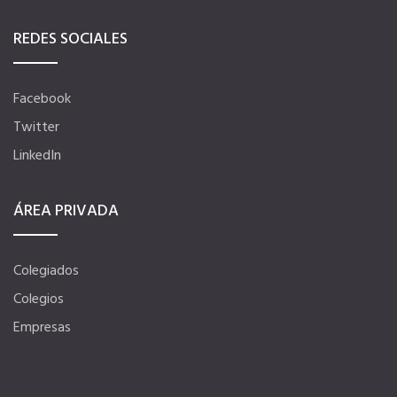
Hoteles
REDES SOCIALES
Telefonía AC
Facebook
Twitter
Información a la última
LinkedIn
Una gran organización
ÁREA PRIVADA
Más en tu Colegio
Colegiados
Colegios
OFERTAS DE EMPLEO
Empresas
Empresas