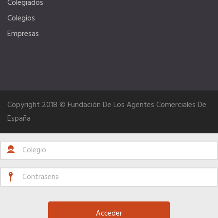
Colegiados
Colegios
Información económica
Empresas
SERVICIOS
Ventajas para mujeres, jóvenes y mayores de 55
Copyright 2018 © Fundación De Los Agentes Comerciales De
Curso de Acceso
España
Portal de Empleo Internacional
Formación Gratuita
Descuentos Exclusivos