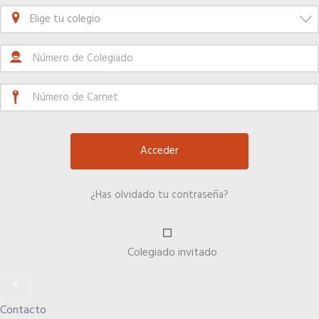
Elige tu colegio
Seguro de vida
Ventajas fiscales
Tu CRM AC
Asesoramiento fiscal y jurídico
¿Has olvidado tu contraseña?
Despachos y salas de reuniones
Consulados comerciales
Colegiado invitado
×
Internacional
Contacto