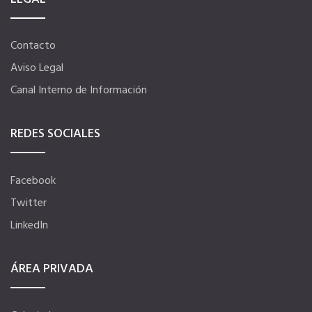
La Fundación
Contacto
Aviso Legal
Documentos
Canal Interno de Información
REDES SOCIALES
PORTAL DE TRANSPARENCIA
Información Institucional y Corporativa
Facebook
Twitter
Organigrama del CGAC
LinkedIn
Los Colegios
ÁREA PRIVADA
Registro de actividades