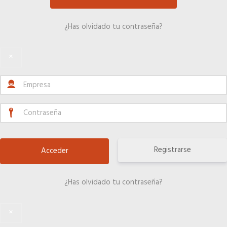
Título Oficial
¿Has olvidado tu contraseña?
Tu Carnet Profesional, ahora Digital
×
Ahorra en carburantes
Portal de Empleo
Ventajas en seguros
Registrarse
Servicios financieros
¿Has olvidado tu contraseña?
Ventajas en las ferias
×