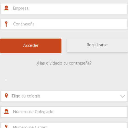
Seguro de vida
Ventajas fiscales
Tu CRM AC
Registrarse
Asesoramiento fiscal y jurídico
¿Has olvidado tu contraseña?
×
Despachos y salas de reuniones
Elige tu colegio
Consulados comerciales
Internacional