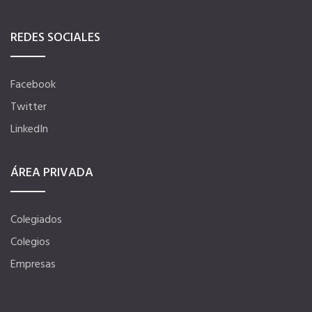
Información económica
REDES SOCIALES
SERVICIOS
Facebook
Twitter
Ventajas para mujeres, jóvenes y mayores de 55
LinkedIn
Curso de Acceso
ÁREA PRIVADA
Portal de Empleo Internacional
Colegiados
Colegios
Formación Gratuita
Empresas
Descuentos Exclusivos