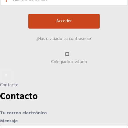
Hoteles
Telefonía AC
¿Has olvidado tu contraseña?
Información a la última
Colegiado invitado
Una gran organización
×
Más en tu Colegio
Contacto
Contacto
OFERTAS DE EMPLEO
Tu correo electrónico
Empresas
Mensaje