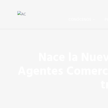
Skip to content
Skip to content
AC
Agentes Comerciales de España
CONÓCENOS
P
Nace la Nuev
Agentes Comerci
t