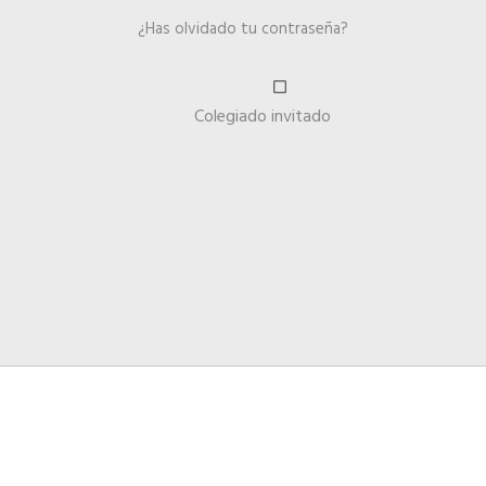
¿Has olvidado tu contraseña?
Colegiado invitado