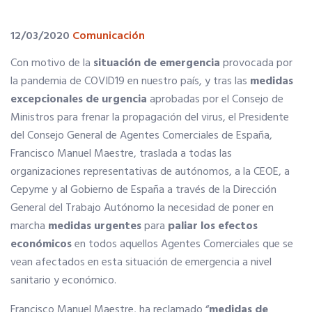
12/03/2020
Comunicación
La Fundación
Con motivo de la
situación de emergencia
provocada por
la pandemia de COVID19 en nuestro país, y tras las
medidas
Documentos
excepcionales de urgencia
aprobadas por el Consejo de
Ministros para frenar la propagación del virus, el Presidente
PORTAL DE TRANSPARENCIA
del Consejo General de Agentes Comerciales de España,
Francisco Manuel Maestre, traslada a todas las
Información Institucional y Corporativa
organizaciones representativas de autónomos, a la CEOE, a
Cepyme y al Gobierno de España a través de la Dirección
General del Trabajo Autónomo la necesidad de poner en
Organigrama del CGAC
marcha
medidas urgentes
para
paliar los efectos
económicos
en todos aquellos Agentes Comerciales que se
Los Colegios
vean afectados en esta situación de emergencia a nivel
sanitario y económico.
Registro de actividades
Francisco Manuel Maestre, ha reclamado “
medidas de