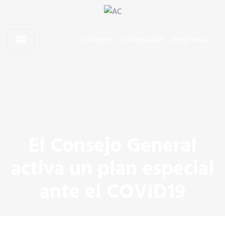
Skip to content
Skip to content
Agentes Comerciales de España
AC
Colegios
Colegiados
Empresas
CONÓCENOS
¿Que es un Agente Comercial?
La profesión más demandada
El Consejo General
activa un plan especial
¿Qué es el CGAC?
ante el COVID19
Organización Colegial
Los Colegios