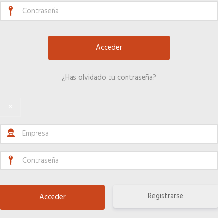
Hoteles
Telefonía AC
Información a la última
¿Has olvidado tu contraseña?
×
Una gran organización
Más en tu Colegio
OFERTAS DE EMPLEO
Empresas
Registrarse