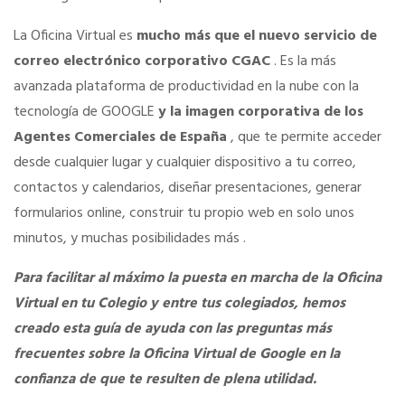
La Oficina Virtual es
mucho más que el nuevo servicio de
Información económica
correo electrónico corporativo CGAC
. Es la más
avanzada plataforma de productividad en la nube con la
SERVICIOS
tecnología de GOOGLE
y la imagen corporativa de los
Agentes Comerciales de España
, que te permite acceder
Ventajas para mujeres, jóvenes y mayores de 55
desde cualquier lugar y cualquier dispositivo a tu correo,
contactos y calendarios, diseñar presentaciones, generar
Curso de Acceso
formularios online, construir tu propio web en solo unos
minutos, y muchas posibilidades más .
Portal de Empleo Internacional
Para facilitar al máximo la puesta en marcha de la Oficina
Virtual en tu Colegio y entre tus colegiados, hemos
Formación Gratuita
creado esta guía de ayuda con las preguntas más
frecuentes sobre la Oficina Virtual de Google en la
Descuentos Exclusivos
confianza de que te resulten de plena utilidad.