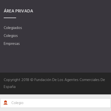
Seguro de vida
ÁREA PRIVADA
Ventajas fiscales
Colegiados
Colegios
Tu CRM AC
Empresas
Asesoramiento fiscal y jurídico
Despachos y salas de reuniones
Copyright 2018 © Fundación De Los Agentes Comerciales De
España
Consulados comerciales
Internacional