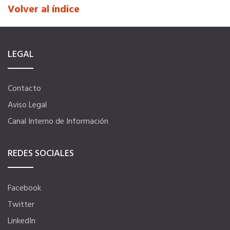
Volver al índice
Título Oficial
Tu Carnet Profesional, ahora Digital
LEGAL
Ahorra en carburantes
Contacto
Aviso Legal
Portal de Empleo
Canal Interno de Información
Ventajas en seguros
REDES SOCIALES
Servicios financieros
Facebook
Twitter
Ventajas en las ferias
LinkedIn