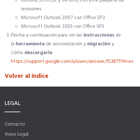
Outlook 2010 (32 y 64 bits) con este paquete de
Título Oficial
revisiones
Microsoft Outlook 2007 con Office SP2
Microsoft Outlook 2003 con Office SP3
Tu Carnet Profesional, ahora Digital
Pincha a continuación para ver las
instrucciones
de
la
herramienta
de sincronización y
migración
y
Ahorra en carburantes
cómo
descargarla
:
https://support.google.com/a/users/answer/153871?hl=es
Portal de Empleo
Volver al índice
Ventajas en seguros
LEGAL
Servicios financieros
Contacto
Ventajas en las ferias
Aviso Legal