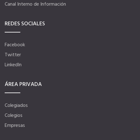
Canal Interno de Información
Seguro de vida
REDES SOCIALES
Ventajas fiscales
Facebook
Tu CRM AC
Twitter
LinkedIn
Asesoramiento fiscal y jurídico
ÁREA PRIVADA
Despachos y salas de reuniones
Colegiados
Consulados comerciales
Colegios
Empresas
Internacional