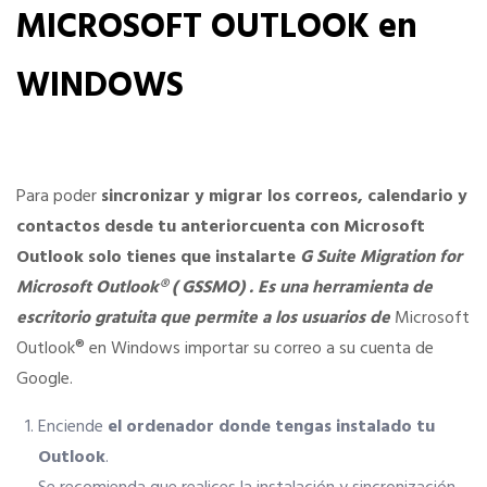
MICROSOFT OUTLOOK en
La Fundación
WINDOWS
Documentos
Para poder
sincronizar y migrar los correos, calendario y
PORTAL DE TRANSPARENCIA
contactos desde tu anteriorcuenta con Microsoft
Outlook solo tienes que instalarte
G Suite Migration for
Información Institucional y Corporativa
Microsoft Outlook® (
GSSMO)
. Es una herramienta de
escritorio
gratuita
que permite a los usuarios de
Microsoft
Organigrama del CGAC
Outlook® en Windows importar su correo a su cuenta de
Google.
Los Colegios
Enciende
el ordenador donde tengas instalado tu
Outlook
.
Registro de actividades