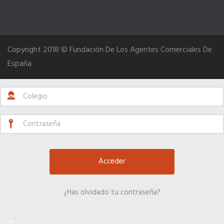
Hoteles
Telefonía AC
Copyright 2018 © Fundación De Los Agentes Comerciales De
España
Información a la última
Una gran organización
Más en tu Colegio
OFERTAS DE EMPLEO
¿Has olvidado tu contraseña?
Empresas
×