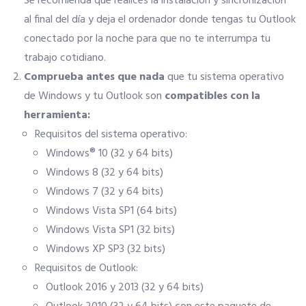
Se recomienda que realices la instalación y sincronización
al final del día y deja el ordenador donde tengas tu Outlook
Información económica
conectado por la noche para que no te interrumpa tu
trabajo cotidiano.
SERVICIOS
Comprueba antes que nada
que tu sistema operativo
de Windows y tu Outlook son
compatibles con la
Ventajas para mujeres, jóvenes y mayores de 55
herramienta:
Requisitos del sistema operativo:
Curso de Acceso
Windows® 10 (32 y 64 bits)
Windows 8 (32 y 64 bits)
Windows 7 (32 y 64 bits)
Portal de Empleo Internacional
Windows Vista SP1 (64 bits)
Windows Vista SP1 (32 bits)
Formación Gratuita
Windows XP SP3 (32 bits)
Requisitos de Outlook:
Descuentos Exclusivos
Outlook 2016 y 2013 (32 y 64 bits)